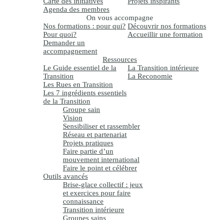
Carte des initiatives
Projets inspirants
Agenda des membres
On vous accompagne
Nos formations : pour qui?
Découvrir nos formations
Pour quoi?
Accueillir une formation
Demander un
accompagnement
Ressources
Le Guide essentiel de la
La Transition intérieure
Transition
La Reconomie
Les Rues en Transition
Les 7 ingrédients essentiels
de la Transition
Groupe sain
Vision
Sensibiliser et rassembler
Réseau et partenariat
Projets pratiques
Faire partie d’un
mouvement international
Faire le point et célébrer
Outils avancés
Brise-glace collectif : jeux
et exercices pour faire
connaissance
Transition intérieure
Groupes sains