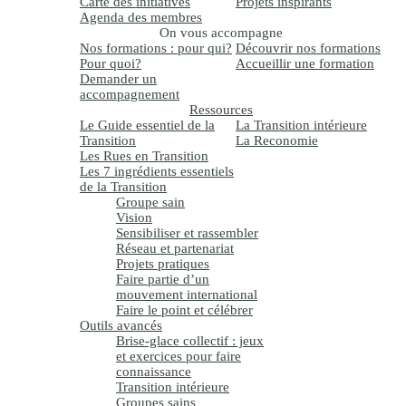
Carte des initiatives
Projets inspirants
Agenda des membres
On vous accompagne
Nos formations : pour qui?
Découvrir nos formations
Pour quoi?
Accueillir une formation
Demander un
accompagnement
Ressources
Le Guide essentiel de la
La Transition intérieure
Transition
La Reconomie
Les Rues en Transition
Les 7 ingrédients essentiels
de la Transition
Groupe sain
Vision
Sensibiliser et rassembler
Réseau et partenariat
Projets pratiques
Faire partie d’un
mouvement international
Faire le point et célébrer
Outils avancés
Brise-glace collectif : jeux
et exercices pour faire
connaissance
Transition intérieure
Groupes sains