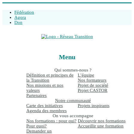
Fédération
Agora
Don
Réseau
Menu
Transition.be
Qui sommes-nous ?
Acteurs
Définition et principes de
L’équipe
du
la Transition
Nos formateurs
changement
Nos missions et nos
Projet de société
positif
valeurs
Projet CASTOR
Partenaires
Notre communauté
Carte des initiatives
Projets inspirants
Agenda des membres
On vous accompagne
Nos formations : pour qui?
Découvrir nos formations
Pour quoi?
Accueillir une formation
Demander un