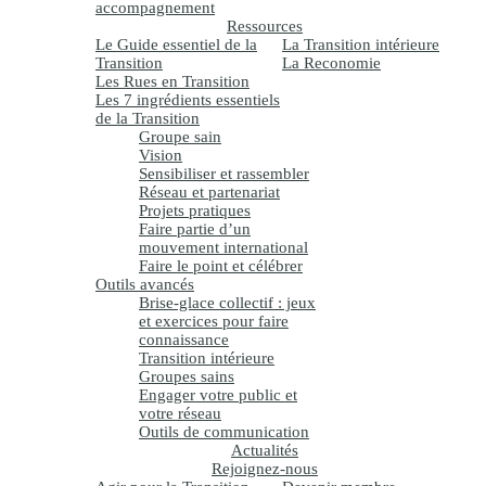
accompagnement
Ressources
Le Guide essentiel de la
La Transition intérieure
Transition
La Reconomie
Les Rues en Transition
Les 7 ingrédients essentiels
de la Transition
Groupe sain
Vision
Sensibiliser et rassembler
Réseau et partenariat
Projets pratiques
Faire partie d’un
mouvement international
Faire le point et célébrer
Outils avancés
Brise-glace collectif : jeux
et exercices pour faire
connaissance
Transition intérieure
Groupes sains
Engager votre public et
votre réseau
Outils de communication
Actualités
Rejoignez-nous