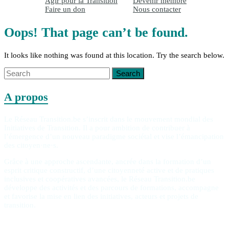
Agir pour la Transition
Devenir membre
Faire un don
Nous contacter
Oops! That page can’t be found.
It looks like nothing was found at this location. Try the search below.
A propos
Le Réseau Transition.be s’inscrit dans le mouvement mondial des
Initiatives de Transition. Il a pour ambition de contribuer à
l’émergence d’un nouveau paradigme sociétal et vise l’émancipation
des citoyen·ne·s.
Grâce à une approche ascendante, ancrée dans la formation d’un
esprit critique constructif, d’une citoyenneté active et de pratiques
inclusives et coopératives avancées, le Réseau Transition.be
développe des activités et des parcours de formations, accompagne
et favorise la mise en lien des initiatives, acteurs et projets de
transition.