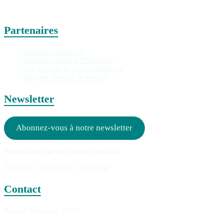
Partenaires
Transition Network
Transitie Netwerk Vlanderen
Les Amis de la Terre – Belgique
Imagine Demain le monde
Newsletter
Abonnez-vous à notre newsletter
Suivez-nous sur les réseaux sociaux
Facebook
–
Instagram
–
LinkedIn
Contact
Réseau Transition ASBL