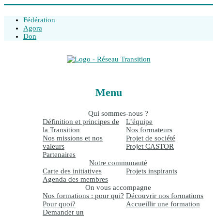
Fédération
Agora
Don
Réseau
Menu
Transition.be
Qui sommes-nous ?
Acteurs
Définition et principes de
L’équipe
du
la Transition
Nos formateurs
changement
Nos missions et nos
Projet de société
positif
valeurs
Projet CASTOR
Partenaires
Notre communauté
Carte des initiatives
Projets inspirants
Agenda des membres
On vous accompagne
Nos formations : pour qui?
Découvrir nos formations
Pour quoi?
Accueillir une formation
Demander un